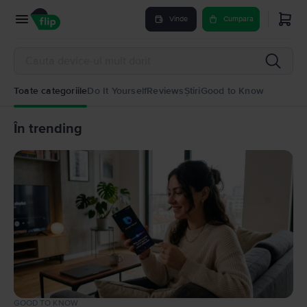
Vinde
Cumpara
Toate categoriile
Do It Yourself
Reviews
Știri
Good to Know
În trending
GOOD TO KNOW