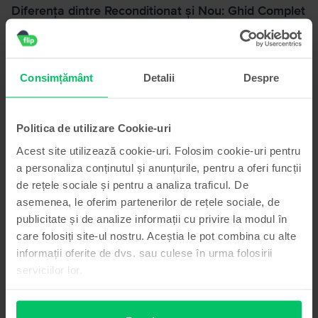
Diferența dintre Reconditionat și Nou: Ghid Complet
pentru Telefoane Reconditionate și Produse
Resigilate
24 februarie 2026
Consimțământ
Detalii
Despre
Te-ai întrebat vreodată dacă merită să cumperi un telefon
recondiționat? Mulți consumatori ezită, temându-se de
calitatea sau fiabilitatea acestor produse. Însă, cu
Politica de utilizare Cookie-uri
informațiile potrivite, poți lua o decizie inteligentă și
economică.
Acest site utilizează cookie-uri. Folosim cookie-uri pentru
a personaliza conținutul și anunțurile, pentru a oferi funcții
de rețele sociale și pentru a analiza traficul. De
asemenea, le oferim partenerilor de rețele sociale, de
publicitate și de analize informații cu privire la modul în
care folosiți site-ul nostru. Aceștia le pot combina cu alte
informații oferite de dvs. sau culese în urma folosirii
serviciilor lor.