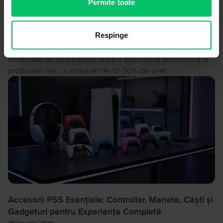
Permite toate
Condițiile Estetice ale Produselor Recondiţionate:
Ce Înseamnă Produs reconditionat și Cum să
Evaluezi Calitatea
Respinge
24 februarie 2026
Produsele recondiționate oferă o alternativă economică la
produsele noi, cu reduceri de 10-50% din preț.
Accesorii PS5 Esențiale: Controller, Manete, Căști și
Gadgeturi pentru Experiența Completă