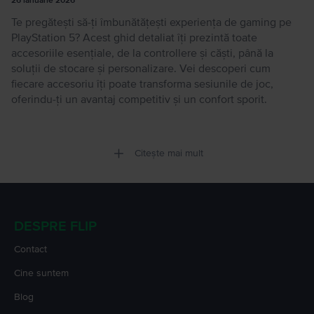
26 ianuarie 2026
Te pregătești să-ți îmbunătățești experiența de gaming pe
PlayStation 5? Acest ghid detaliat îți prezintă toate
accesoriile esențiale, de la controllere și căști, până la
soluții de stocare și personalizare. Vei descoperi cum
fiecare accesoriu îți poate transforma sesiunile de joc,
oferindu-ți un avantaj competitiv și un confort sporit.
Citește mai mult
DESPRE FLIP
Contact
Cine suntem
Blog