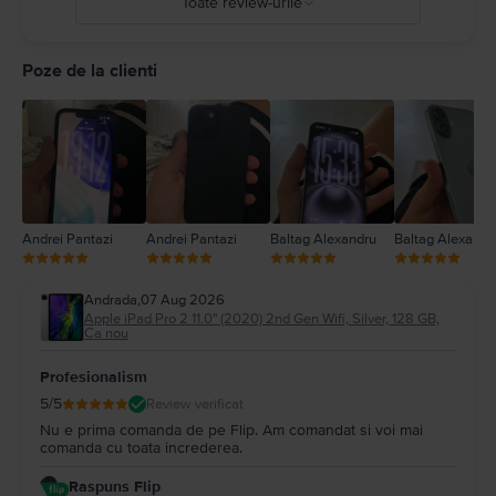
Toate review-urile
5
4
Poze de la clienti
3
2
1
Andrei Pantazi
Andrei Pantazi
Baltag Alexandru
Baltag Alexandr
Andrada
,
07 Aug 2026
Apple iPad Pro 2 11.0" (2020) 2nd Gen Wifi, Silver, 128 GB,
Ca nou
Profesionalism
5
/5
Review verificat
Nu e prima comanda de pe Flip. Am comandat si voi mai
comanda cu toata increderea.
Raspuns Flip