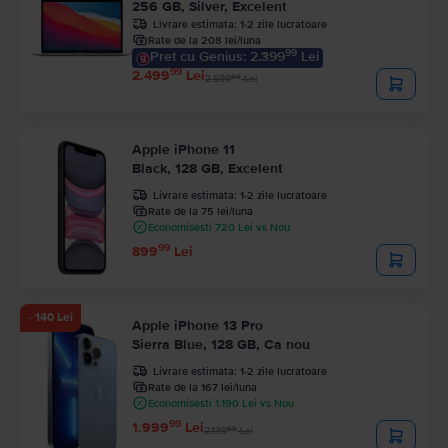
256 GB, Silver, Excelent
Livrare estimata:
1-2 zile lucratoare
Rate de la 208 lei/luna
99
Pret cu Genius: 2.399
Lei
99
2.499
Lei
99
2.599
Lei
Apple iPhone 11
Black, 128 GB, Excelent
Livrare estimata:
1-2 zile lucratoare
Rate de la 75 lei/luna
Economisesti 720 Lei vs Nou
99
899
Lei
- 140 Lei
Apple iPhone 13 Pro
Sierra Blue, 128 GB, Ca nou
Livrare estimata:
1-2 zile lucratoare
Rate de la 167 lei/luna
Economisesti 1.190 Lei vs Nou
99
1.999
Lei
99
2.139
Lei