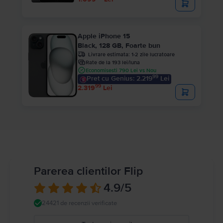
Apple iPhone 15
Black, 128 GB, Foarte bun
Livrare estimata:
1-2 zile lucratoare
Rate de la 193 lei/luna
Economisesti 790 Lei vs Nou
99
Pret cu Genius: 2.219
Lei
99
2.319
Lei
Parerea clientilor Flip
4.9
/5
24421 de recenzii verificate