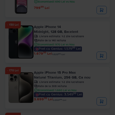
Economisesti 690 Lei vs Nou
99
799
Lei
- 150 Lei
Apple iPhone 14
Midnight, 128 GB, Excelent
Livrare estimata:
1-2 zile lucratoare
Rate de la 140 lei/luna
Economisesti 970 Lei vs Nou
99
Pret cu Genius: 1.579
Lei
99
1.679
Lei
99
1.829
Lei
- 170 Lei
Apple iPhone 15 Pro Max
Natural Titanium, 256 GB, Ca nou
Livrare estimata:
1-2 zile lucratoare
Rate de la 308 lei/luna
Economisesti 1.660 Lei vs Nou
99
Pret cu Genius: 3.549
Lei
99
3.699
Lei
99
3.869
Lei