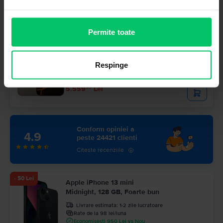
3.999
Lei
99
4.239
Lei
Permite toate
Stoc limitat
Apple iPhone 16 Pro Max
Desert Titanium, 512 GB, Ca nou
Respinge
Livrare estimata:
1-2 zile lucratoare
Rate de la 463 lei/luna
Economisesti 1.670 Lei vs Nou
99
5.559
Lei
Conform opiniei a
4.9
peste 24421 clienti
Citeste recenziile
- 50 Lei
Apple iPhone 13 mini
Midnight, 128 GB, Foarte bun
Livrare estimata:
1-2 zile lucratoare
Rate de la 98 lei/luna
Economisesti 950 Lei vs Nou