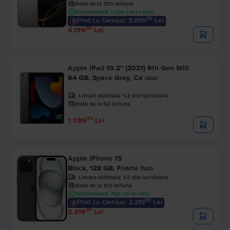
Rate de la 350 lei/luna
Economisesti 1.000 Lei vs Nou
99
Pret cu Genius: 3.899
Lei
99
4.199
Lei
Apple iPad 10.2” (2021) 9th Gen Wifi
64 GB, Space Gray, Ca nou
Livrare estimata:
1-2 zile lucratoare
Rate de la 92 lei/luna
99
1.099
Lei
Apple iPhone 15
Black, 128 GB, Foarte bun
Livrare estimata:
1-2 zile lucratoare
Rate de la 193 lei/luna
Economisesti 790 Lei vs Nou
99
Pret cu Genius: 2.219
Lei
99
2.319
Lei