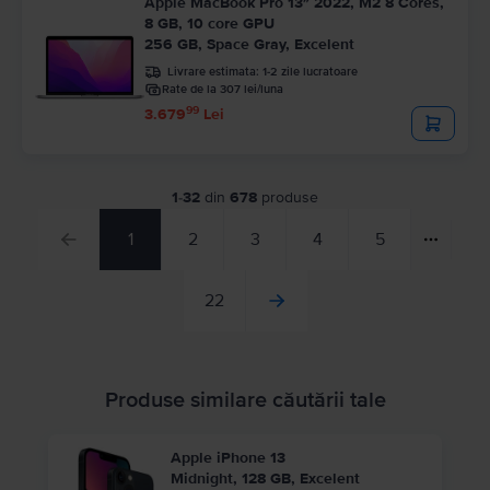
Apple MacBook Pro 13″ 2022, M2 8 Cores,
8 GB, 10 core GPU
256 GB, Space Gray, Excelent
Livrare estimata:
1-2 zile lucratoare
Rate de la 307 lei/luna
99
3.679
Lei
1
-
32
din
678
produse
1
2
3
4
5
22
Produse similare căutării tale
Apple iPhone 13
Midnight, 128 GB, Excelent