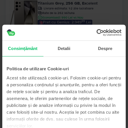
Titanium Grey, 256 GB, Excelent
Livrare estimata:
1-2 zile lucratoare
Rate de la 262 lei/luna
Economisesti 990 Lei vs Nou
99
Pret cu Genius: 2.949
Lei
99
3.149
Lei
Consimțământ
Detalii
Despre
Samsung Galaxy S22 5G Dual Sim
Phantom Black, 128 GB, Foarte bun
Livrare estimata:
1-2 zile lucratoare
Rate de la 100 lei/luna
Politica de utilizare Cookie-uri
Economisesti 770 Lei vs Nou
99
Acest site utilizează cookie-uri. Folosim cookie-uri pentru
1.199
Lei
a personaliza conținutul și anunțurile, pentru a oferi funcții
de rețele sociale și pentru a analiza traficul. De
- 240 Lei
asemenea, le oferim partenerilor de rețele sociale, de
Samsung Galaxy S25 Ultra 5G Dual Sim
Titanium Silver Blue, 256 GB, Ca nou
publicitate și de analize informații cu privire la modul în
care folosiți site-ul nostru. Aceștia le pot combina cu alte
Livrare estimata:
1-2 zile lucratoare
Rate de la 333 lei/luna
informații oferite de dvs. sau culese în urma folosirii
Economisesti 700 Lei vs Nou
serviciilor lor.
99