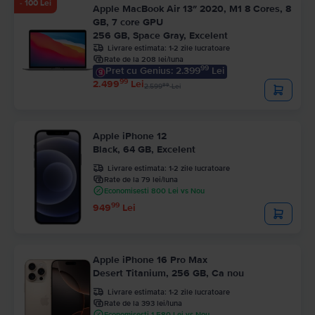
- 100 Lei
Apple MacBook Air 13″ 2020, M1 8 Cores, 8
GB, 7 core GPU
256 GB, Space Gray, Excelent
Livrare estimata:
1-2 zile lucratoare
Rate de la 208 lei/luna
99
Pret cu Genius: 2.399
Lei
99
2.499
Lei
99
2.599
Lei
Apple iPhone 12
Black, 64 GB, Excelent
Livrare estimata:
1-2 zile lucratoare
Rate de la 79 lei/luna
Economisesti 800 Lei vs Nou
99
949
Lei
Apple iPhone 16 Pro Max
Desert Titanium, 256 GB, Ca nou
Livrare estimata:
1-2 zile lucratoare
Rate de la 393 lei/luna
Economisesti 1.580 Lei vs Nou