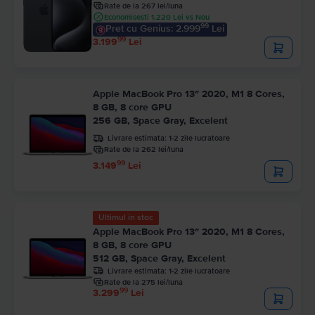
Rate de la 267 lei/luna
Economisesti 1.220 Lei vs Nou
99
Pret cu Genius: 2.999
Lei
99
3.199
Lei
Apple MacBook Pro 13″ 2020, M1 8 Cores,
8 GB, 8 core GPU
256 GB, Space Gray, Excelent
Livrare estimata:
1-2 zile lucratoare
Rate de la 262 lei/luna
99
3.149
Lei
Ultimul în stoc
Apple MacBook Pro 13″ 2020, M1 8 Cores,
8 GB, 8 core GPU
512 GB, Space Gray, Excelent
Livrare estimata:
1-2 zile lucratoare
Rate de la 275 lei/luna
99
3.299
Lei