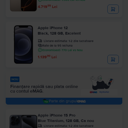
99
4.719
Lei
Apple iPhone 12
Black, 128 GB, Excelent
Livrare estimata:
1-2 zile lucratoare
Rate de la 95 lei/luna
Economisesti 770 Lei vs Nou
99
1.139
Lei
NOU
Finanțare rapidă sau plata online
cu contul eMAG.
parte din grupul
Apple iPhone 15 Pro
Blue Titanium, 128 GB, Ca nou
Livrare estimata:
1-2 zile lucratoare