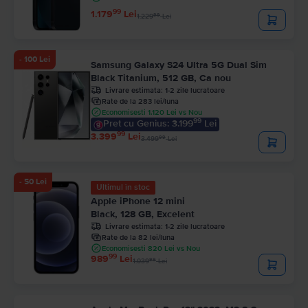
99
1.179
Lei
99
1.229
Lei
- 100 Lei
Samsung Galaxy S24 Ultra 5G Dual Sim
Black Titanium, 512 GB, Ca nou
Livrare estimata:
1-2 zile lucratoare
Rate de la 283 lei/luna
Economisesti 1.120 Lei vs Nou
99
Pret cu Genius: 3.199
Lei
99
3.399
Lei
99
3.499
Lei
- 50 Lei
Ultimul în stoc
Apple iPhone 12 mini
Black, 128 GB, Excelent
Livrare estimata:
1-2 zile lucratoare
Rate de la 82 lei/luna
Economisesti 820 Lei vs Nou
99
989
Lei
99
1.039
Lei