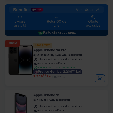
Beneficii
Vezi detalii
Livrare
Retur 60 de
Oferte
gratuită
zile
exclusive
parte din grupul
- 100 Lei
Stoc limitat
Apple iPhone 14 Pro
Space Black, 128 GB, Excelent
Livrare estimata:
1-2 zile lucratoare
Rate de la 197 lei/luna
Economisesti 1.400 Lei vs Nou
99
Pret cu Genius: 2.209
Lei
99
2.359
Lei
99
2.459
Lei
Apple iPhone 11
Black, 64 GB, Excelent
Livrare estimata:
1-2 zile lucratoare
Rate de la 67 lei/luna