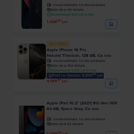
Livrare estimata:
1-2 zile lucratoare
Rate de la 119 lei/luna
Economisesti 820 Lei vs Nou
99
1.429
Lei
Stoc limitat
Apple iPhone 16 Pro
Natural Titanium, 128 GB, Ca nou
Livrare estimata:
1-2 zile lucratoare
Rate de la 350 lei/luna
Economisesti 1.000 Lei vs Nou
99
Pret cu Genius: 3.899
Lei
99
4.199
Lei
Apple iPad 10.2” (2021) 9th Gen Wifi
64 GB, Space Gray, Ca nou
Livrare estimata:
1-2 zile lucratoare
Rate de la 92 lei/luna
99
1.099
Lei