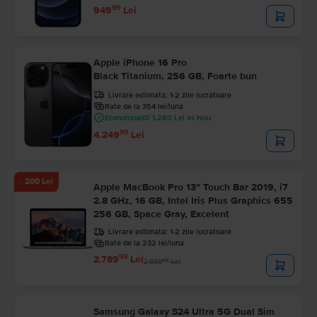
99
949
Lei
Apple iPhone 16 Pro
Black Titanium, 256 GB, Foarte bun
Livrare estimata:
1-2 zile lucratoare
Rate de la 354 lei/luna
Economisesti 1.280 Lei vs Nou
99
4.249
Lei
- 200 Lei
Apple MacBook Pro 13″ Touch Bar 2019, i7
2.8 GHz, 16 GB, Intel Iris Plus Graphics 655
256 GB, Space Gray, Excelent
Livrare estimata:
1-2 zile lucratoare
Rate de la 232 lei/luna
99
2.789
Lei
99
2.989
Lei
Samsung Galaxy S24 Ultra 5G Dual Sim