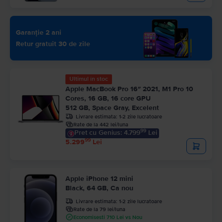
Garanție 2 ani
Retur gratuit 30 de zile
Ultimul în stoc
Apple MacBook Pro 16″ 2021, M1 Pro 10
Cores, 16 GB, 16 core GPU
512 GB, Space Gray, Excelent
Livrare estimata:
1-2 zile lucratoare
Rate de la 442 lei/luna
99
Pret cu Genius: 4.799
Lei
99
5.299
Lei
Apple iPhone 12 mini
Black, 64 GB, Ca nou
Livrare estimata:
1-2 zile lucratoare
Rate de la 79 lei/luna
Economisesti 710 Lei vs Nou