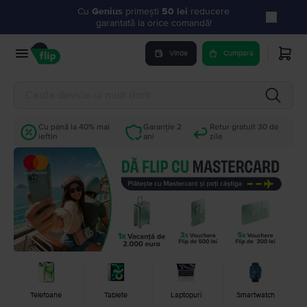
Cu
Genius
primești
50 lei
reducere
garantată la orice comandă!
Vinde
Cumpara
Cu până la 40% mai
Garanție 2
Retur gratuit 30 de
ieftin
ani
zile
Telefoane
Tablete
Laptopuri
Smartwatch