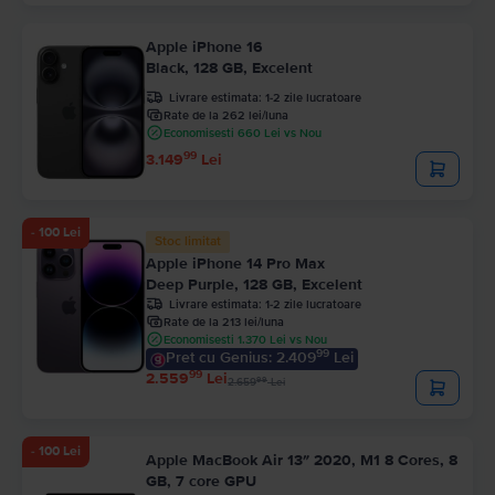
Apple iPhone 16
Black, 128 GB, Excelent
Livrare estimata:
1-2 zile lucratoare
Rate de la 262 lei/luna
Economisesti 660 Lei vs Nou
99
3.149
Lei
- 100 Lei
Stoc limitat
Apple iPhone 14 Pro Max
Deep Purple, 128 GB, Excelent
Livrare estimata:
1-2 zile lucratoare
Rate de la 213 lei/luna
Economisesti 1.370 Lei vs Nou
99
Pret cu Genius: 2.409
Lei
99
2.559
Lei
99
2.659
Lei
- 100 Lei
Apple MacBook Air 13″ 2020, M1 8 Cores, 8
GB, 7 core GPU