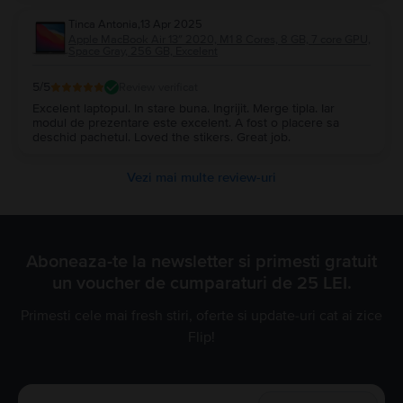
Tinca Antonia
,
13 Apr 2025
Apple MacBook Air 13″ 2020, M1 8 Cores, 8 GB, 7 core GPU,
Space Gray, 256 GB, Excelent
5
/5
Review verificat
Excelent laptopul. In stare buna. Ingrijit. Merge tipla. Iar
modul de prezentare este excelent. A fost o placere sa
deschid pachetul. Loved the stikers. Great job.
Vezi mai multe review-uri
Aboneaza-te la newsletter si primesti gratuit
un voucher de cumparaturi de 25 LEI.
Primesti cele mai fresh stiri, oferte si update-uri cat ai zice
Flip!