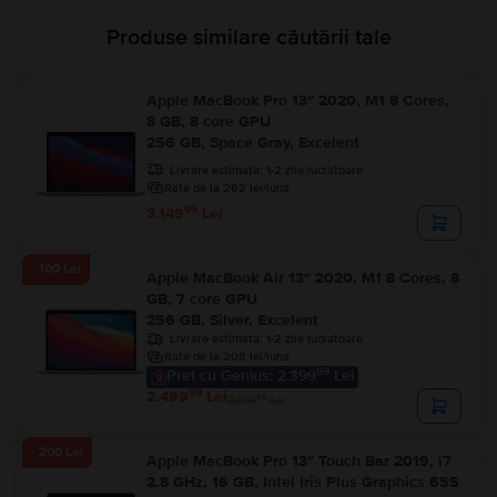
Produse similare căutării tale
Apple MacBook Pro 13″ 2020, M1 8 Cores,
8 GB, 8 core GPU
256 GB, Space Gray, Excelent
Livrare estimata:
1-2 zile lucratoare
Rate de la 262 lei/luna
99
3.149
Lei
- 100 Lei
Apple MacBook Air 13″ 2020, M1 8 Cores, 8
GB, 7 core GPU
256 GB, Silver, Excelent
Livrare estimata:
1-2 zile lucratoare
Rate de la 208 lei/luna
99
Pret cu Genius: 2.399
Lei
99
2.499
Lei
99
2.599
Lei
- 200 Lei
Apple MacBook Pro 13″ Touch Bar 2019, i7
2.8 GHz, 16 GB, Intel Iris Plus Graphics 655