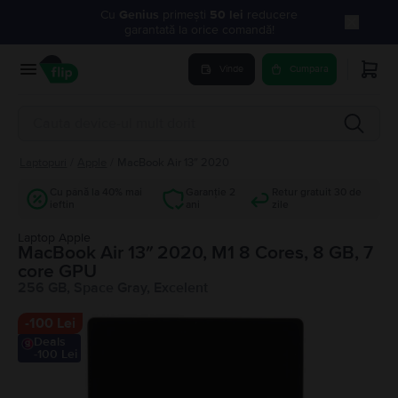
Cu
Genius
primești
50 lei
reducere
garantată la orice comandă!
Vinde
Cumpara
Laptopuri
/
Apple
/
MacBook Air 13″ 2020
Cu până la 40% mai
Garanție 2
Retur gratuit 30 de
ieftin
ani
zile
Laptop Apple
MacBook Air 13″ 2020, M1 8 Cores, 8 GB, 7
core GPU
256 GB, Space Gray, Excelent
-
100 Lei
Deals
-100 Lei