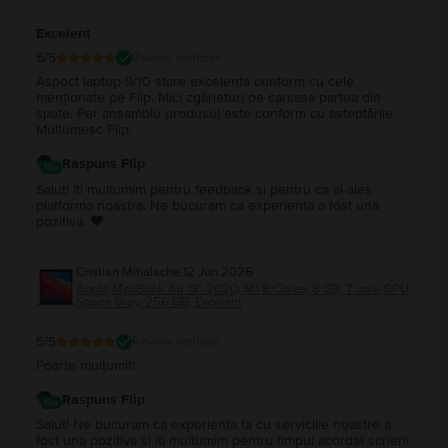
Excelent
5
/5
Review verificat
Aspect laptop 9/10 stare excelenta conform cu cele
menționate pe Flip. Mici zgârieturi pe carcasa partea din
spate. Per ansamblu produsul este conform cu așteptările.
Mulțumesc Flip.
Raspuns Flip
Salut! Iti multumim pentru feedback si pentru ca ai ales
platforma noastra. Ne bucuram ca experienta a fost una
pozitiva. ❤️
Cristian Mihalache
,
12 Jun 2026
Apple MacBook Air 13″ 2020, M1 8 Cores, 8 GB, 7 core GPU,
Space Gray, 256 GB, Excelent
5
/5
Review verificat
Foarte mulțumit!
Raspuns Flip
Salut! Ne bucuram ca experienta ta cu serviciile noastre a
fost una pozitiva si iti multumim pentru timpul acordat scrierii