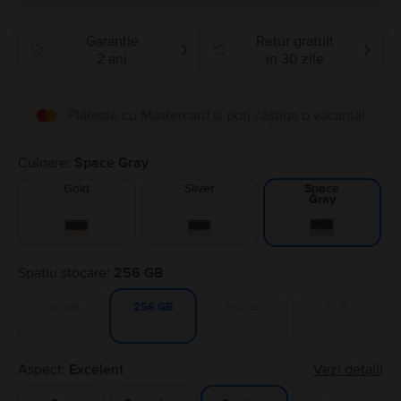
Garantie
Retur gratuit
❯
❯
2 ani
in 30 zile
Plătește cu Mastercard și poți câștiga o vacanță!
Culoare:
Space Gray
Gold
Silver
Space
Gray
Spatiu stocare:
256 GB
128 GB
512 GB
1 TB
256 GB
Aspect:
Excelent
Vezi detalii