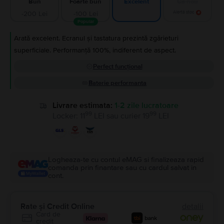
Bun
Foarte bun
Ca nou
Excelent
-200 Lei
-100 Lei
Alertă stoc
Popular
Arată excelent. Ecranul și tastatura prezintă zgârieturi
superficiale. Performanță 100%, indiferent de aspect.
Perfect funcțional
Baterie performanta
Livrare estimata:
1-2 zile lucratoare
99
99
Locker
:
11
LEI
sau
curier
19
LEI
Logheaza-te cu contul eMAG si finalizeaza rapid
comanda prin finantare sau cu cardul salvat in
cont.
Rate și Credit Online
detalii
Card de
credit