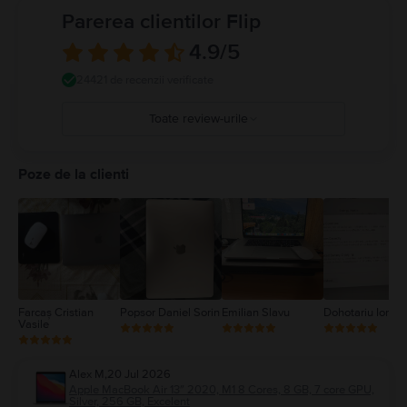
de alimentare. MacBook conține magneți, precum și componente și antene
Parerea clientilor Flip
care emit câmpuri electromagnetice. Acești magneți și aceste câmpuri
electromagnetice pot interfera cu dispozitivele medicale. Consultați
4.9
/5
medicul și producătorul dispozitivului medical pentru informații despre
dispozitivul dvs. medical. Detalii complete la:
https://support.apple.com/ro-
24421 de recenzii verificate
ro/guide/macbook-air/apd9b8f7aa11/mac
Toate review-urile
5
4
Poze de la clienti
3
2
1
Farcaș Cristian
Popsor Daniel Sorin
Emilian Slavu
Dohotariu Ionut
Vasile
Alex M
,
20 Jul 2026
Apple MacBook Air 13″ 2020, M1 8 Cores, 8 GB, 7 core GPU,
Silver, 256 GB, Excelent