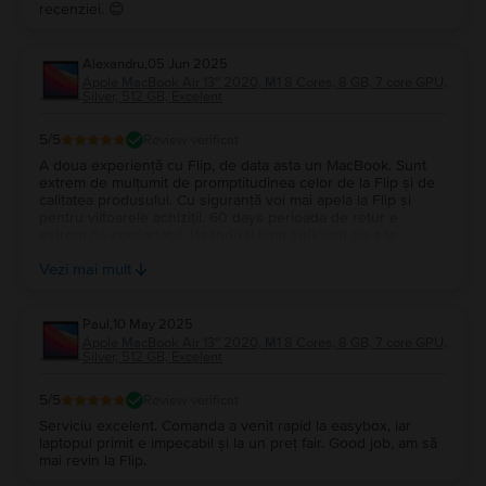
recenziei. 😊
Alexandru
,
05 Jun 2025
Apple MacBook Air 13″ 2020, M1 8 Cores, 8 GB, 7 core GPU,
Silver, 512 GB, Excelent
5
/5
Review verificat
A doua experiență cu Flip, de data asta un MacBook. Sunt
extrem de mulțumit de promptitudinea celor de la Flip și de
calitatea produsului. Cu siguranță voi mai apela la Flip și
pentru viitoarele achiziții. 60 days perioada de retur e
extrem de confortabil, lăsându-ți timp suficient de a te
obișnui cu produsul și de a îl testa pentru a te asigura ca
Vezi mai mult
este ceea ce îți dorești. This one is a keeper for sure.
Paul
,
10 May 2025
Apple MacBook Air 13″ 2020, M1 8 Cores, 8 GB, 7 core GPU,
Silver, 512 GB, Excelent
5
/5
Review verificat
Serviciu excelent. Comanda a venit rapid la easybox, iar
laptopul primit e impecabil și la un preț fair. Good job, am să
mai revin la Flip.