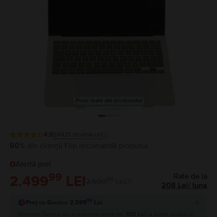
Poze reale ale produsului
4.9
24421
review-uri
90%
din clienții Flip recomandă produsul
Alertă preț
99
Rate de la
2.499
LEI
99
2.599
Lei
208
Lei
/
luna
99
Preț cu Genius: 2.399
Lei
Abonații Genius au o reducere extra de
-100 Lei
la acest produs si plătesc