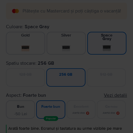
Plătește cu Mastercard și poți câștiga o vacanță!
Culoare:
Space Gray
Gold
Silver
Space
Gray
Spatiu stocare:
256 GB
128 GB
512 GB
256 GB
Aspect:
Foarte bun
Vezi detalii
Bun
Excelent
Ca nou
Foarte bun
-50 Lei
Alertă stoc
Alertă stoc
Popular
Arată foarte bine. Ecranul și tastatura au urme vizibile pe mare