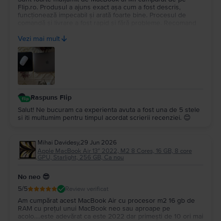
Flip.ro. Produsul a ajuns exact așa cum a fost descris,
funcționează impecabil și arată foarte bine. Procesul de
comandă și livrare a fost rapid și fără probleme. Recomand
cu încredere Flip.ro pentru seriozitate și produse de calitate.
Vezi mai mult
Mulțumesc pentru experiența plăcută!
Raspuns Flip
Salut! Ne bucuram ca experienta avuta a fost una de 5 stele
si iti multumim pentru timpul acordat scrierii recenziei. 😊
Mihai Davidesy
,
29 Jun 2026
Apple MacBook Air 13″ 2022, M2 8 Cores, 16 GB, 8 core
GPU, Starlight, 256 GB, Ca nou
No neo 😎
5
/5
Review verificat
Am cumpărat acest MacBook Air cu procesor m2 16 gb de
RAM cu prețul unui MacBook neo sau aproape pe
acolo….este adevărat ca este 2022 dar primești de 10 ori mai