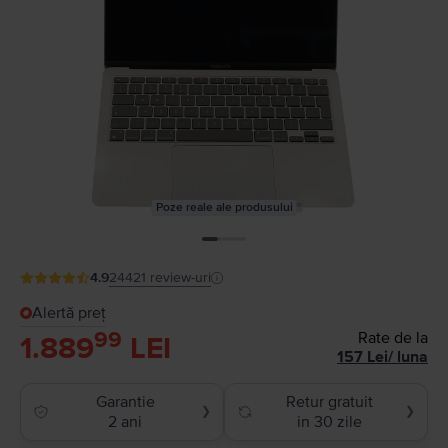
Poze reale ale produsului
4.9
24421
review-uri
Alertă preț
99
Rate de la
1.889
LEI
157
Lei
/
luna
Garantie
Retur gratuit
❯
❯
2 ani
in 30 zile