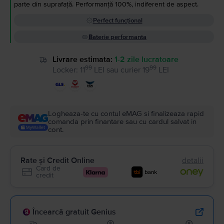
parte din suprafață. Performanță 100%, indiferent de aspect.
Perfect funcțional
Baterie performanta
Livrare estimata:
1-2 zile lucratoare
99
99
Locker
:
11
LEI
sau
curier
19
LEI
Logheaza-te cu contul eMAG si finalizeaza rapid
comanda prin finantare sau cu cardul salvat in
cont.
Rate și Credit Online
detalii
Card de
credit
Încearcă gratuit Genius