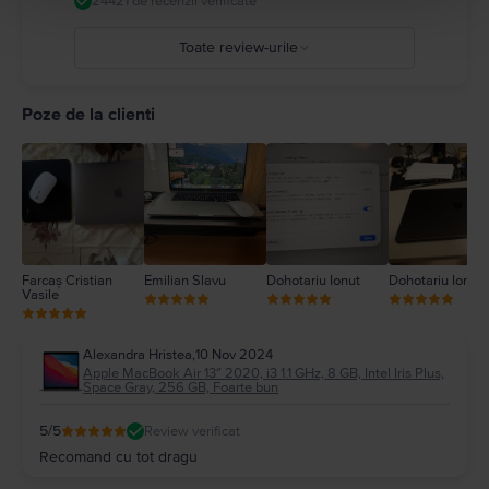
24421 de recenzii verificate
ro/guide/macbook-air/apd9b8f7aa11/mac
Toate review-urile
5
4
Poze de la clienti
3
2
1
Farcaș Cristian
Emilian Slavu
Dohotariu Ionut
Dohotariu Ionut
Vasile
Alexandra Hristea
,
10 Nov 2024
Apple MacBook Air 13″ 2020, i3 1.1 GHz, 8 GB, Intel Iris Plus,
Space Gray, 256 GB, Foarte bun
5
/5
Review verificat
Recomand cu tot dragu