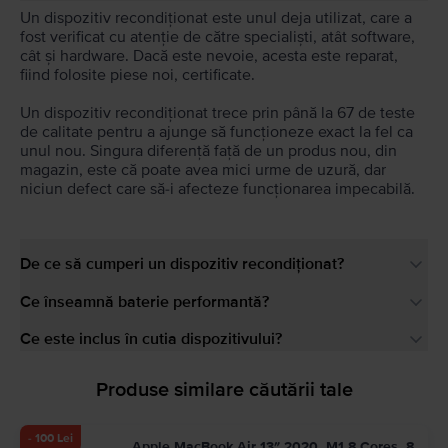
Un dispozitiv recondiționat este unul deja utilizat, care a
fost verificat cu atenție de către specialiști, atât software,
cât și hardware. Dacă este nevoie, acesta este reparat,
fiind folosite piese noi, certificate.
Un dispozitiv recondiționat trece prin până la 67 de teste
de calitate pentru a ajunge să funcționeze exact la fel ca
unul nou. Singura diferență față de un produs nou, din
magazin, este că poate avea mici urme de uzură, dar
niciun defect care să-i afecteze funcționarea impecabilă.
De ce să cumperi un dispozitiv recondiționat?
Ce înseamnă baterie performantă?
Ce este inclus în cutia dispozitivului?
Produse similare căutării tale
- 100 Lei
Apple MacBook Air 13″ 2020, M1 8 Cores, 8