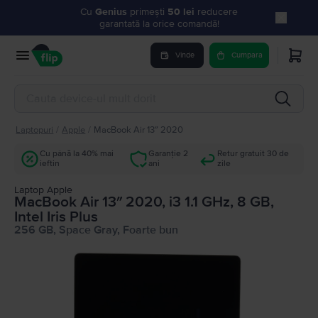
Cu
Genius
primești
50 lei
reducere
garantată la orice comandă!
Vinde
Cumpara
Laptopuri
/
Apple
/
MacBook Air 13″ 2020
Cu până la 40% mai
Garanție 2
Retur gratuit 30 de
ieftin
ani
zile
Laptop Apple
MacBook Air 13″ 2020, i3 1.1 GHz, 8 GB,
Intel Iris Plus
256 GB, Space Gray, Foarte bun