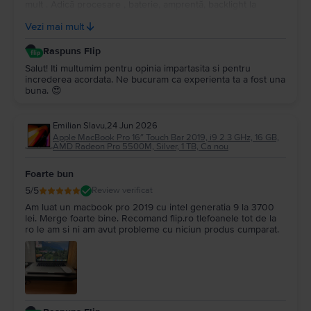
mult . Adică procesare , baterie, amprentă, backlight la
tastatură…și multe altele. Upgrade la Macos tahoe….este un
Vezi mai mult
super portabil …nu îl simți în geantă…Multumesc
Raspuns Flip
Salut! Iti multumim pentru opinia impartasita si pentru
increderea acordata. Ne bucuram ca experienta ta a fost una
buna. 😍
Emilian Slavu
,
24 Jun 2026
Apple MacBook Pro 16″ Touch Bar 2019, i9 2.3 GHz, 16 GB,
AMD Radeon Pro 5500M, Silver, 1 TB, Ca nou
Foarte bun
5
/5
Review verificat
Am luat un macbook pro 2019 cu intel generatia 9 la 3700
lei. Merge foarte bine. Recomand flip.ro tlefoanele tot de la
ro le am si ni am avut probleme cu niciun produs cumparat.