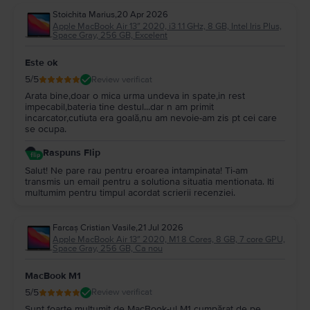
Stoichita Marius
,
20 Apr 2026
Apple MacBook Air 13″ 2020, i3 1.1 GHz, 8 GB, Intel Iris Plus,
Space Gray, 256 GB, Excelent
Este ok
5
/5
Review verificat
Arata bine,doar o mica urma undeva in spate,in rest
impecabil,bateria tine destul...dar n am primit
incarcator,cutiuta era goală,nu am nevoie-am zis pt cei care
se ocupa.
Raspuns Flip
Salut! Ne pare rau pentru eroarea intampinata! Ti-am
transmis un email pentru a solutiona situatia mentionata. Iti
multumim pentru timpul acordat scrierii recenziei.
Farcaș Cristian Vasile
,
21 Jul 2026
Apple MacBook Air 13″ 2020, M1 8 Cores, 8 GB, 7 core GPU,
Space Gray, 256 GB, Ca nou
MacBook M1
5
/5
Review verificat
Sunt foarte mulțumit de MacBook-ul M1 cumpărat de pe